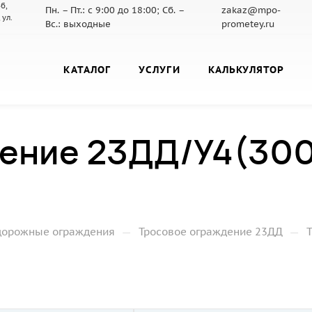
б,
Пн. – Пт.: с 9:00 до 18:00; Сб. –
zakaz@mpo-
 ул.
Вс.: выходные
prometey.ru
КАТАЛОГ
УСЛУГИ
КАЛЬКУЛЯТОР
ение 23ДД/У4(300)
—
—
дорожные ограждения
Тросовое ограждение 23ДД
Т