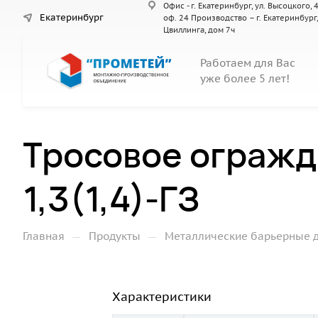
Офис - г. Екатеринбург, ул. Высоцкого, 4
Екатеринбург
оф. 24 Производство – г. Екатеринбург,
Цвиллинга, дом 7ч
Работаем для Вас
уже более 5 лет!
Тросовое огражд
1,3(1,4)-ГЗ
—
—
Главная
Продукты
Металлические барьерные 
Характеристики