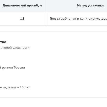
Динамический прогиб, м
Метод установки
1.3
Гильза забивная в капитальную д
ство
й любой сложности
й регион России
е изделия – 10 лет