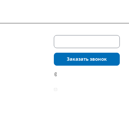
Скачать каталог
г. Екатеринбург,
соцкого, 4б, оф.
Заказать звонок
водство:
г.
инбург, ул.
+7 (343) 361-11-02
нга, дом 7ч
аботы:
zakaz@mpo-prometey.ru
т.: с 9:00 до 18:00
info@mpo-prometey.ru
Вс.: выходные