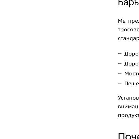
Барь
Мы пре
тросово
стандар
Доро
Доро
Мост
Пеше
Устано
внимани
продукт
Поч