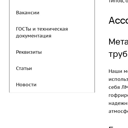
типов, 
Вакансии
Асс
ГОСТы и техническая
документация
Мета
труб
Реквизиты
Статьи
Наши м
использ
Новости
себя ЛМ
гофрир
надежны
атмосф