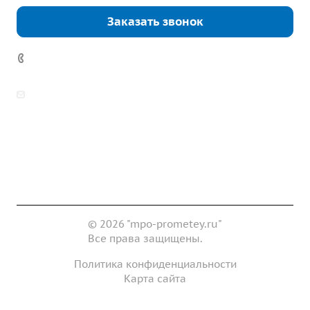
Заказать звонок
+7 (343) 361-11-02
zakaz@mpo-prometey.ru
info@mpo-prometey.ru
Доставка и оплата
Сертификаты
Реквизиты
Контакты
© 2026 "mpo-prometey.ru"
Все права защищены.
Политика конфиденциальности
Карта сайта