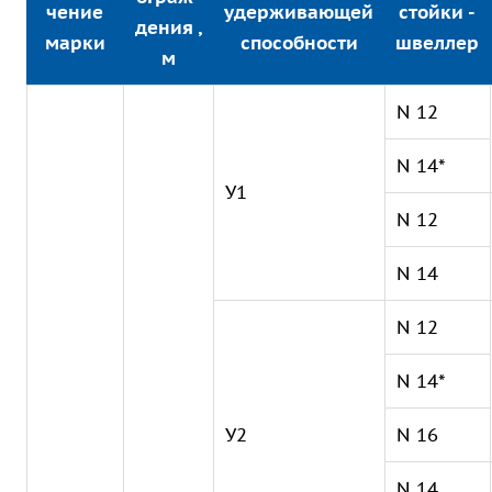
чение
удерживающей
стойки -
дения ,
марки
способности
швеллер
м
N 12
N 14*
У1
N 12
N 14
N 12
N 14*
У2
N 16
N 14