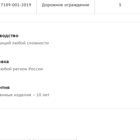
27189-001-2019
Дорожное ограждение
3
водство
укций любой сложности
авка
любой регион России
нтия
ленные изделия – 10 лет