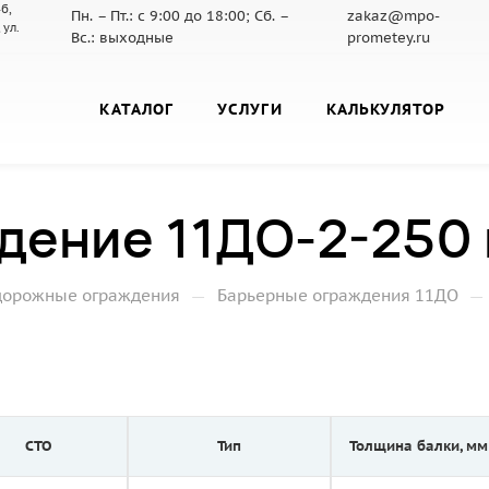
б,
Пн. – Пт.: с 9:00 до 18:00; Сб. –
zakaz@mpo-
 ул.
Вс.: выходные
prometey.ru
КАТАЛОГ
УСЛУГИ
КАЛЬКУЛЯТОР
дение 11ДО-2-250
—
—
дорожные ограждения
Барьерные ограждения 11ДО
СТО
Тип
Толщина балки, мм