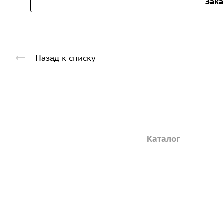
Зака
Назад к списку
Компания
Каталог
Дорожные металли
О предприятии
трубы
Благодарственные письма
Барьерные дорожн
Вакансии
ограждения
ГОСТы и техническая
Пешеходное ограж