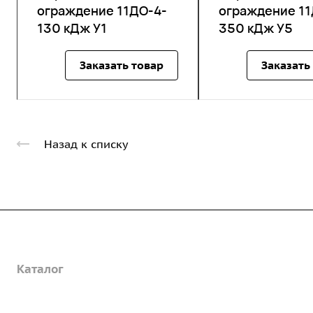
ограждение 11ДО-4-
ограждение 11
130 кДж У1
350 кДж У5
Заказать товар
Заказать
Назад к списку
Компания
Каталог
О предприятии
Благодарственные письма
Услуги
Дорожные металлические трубы
Вакансии