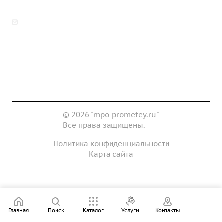
zakaz@mpo-prometey.ru
info@mpo-prometey.ru
Доставка и оплата
Сертификаты
Реквизиты
Контакты
© 2026 "mpo-prometey.ru"
Все права защищены.
Политика конфиденциальности
Карта сайта
Разработка и продвижение сайта
Главная
Поиск
Каталог
Услуги
Контакты