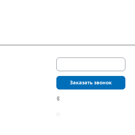
Скачать каталог
г. Екатеринбург,
соцкого, 4б, оф.
Заказать звонок
водство:
г.
инбург, ул.
+7 (343) 361-11-02
нга, дом 7ч
аботы:
zakaz@mpo-prometey.ru
т.: с 9:00 до 18:00
info@mpo-prometey.ru
Вс.: выходные