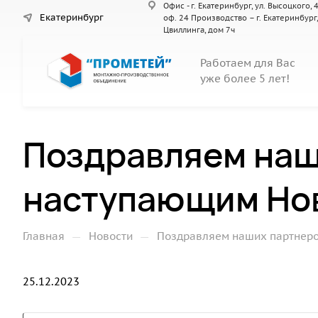
Офис - г. Екатеринбург, ул. Высоцкого, 4
Екатеринбург
оф. 24 Производство – г. Екатеринбург,
Цвиллинга, дом 7ч
Работаем для Вас
уже более 5 лет!
Поздравляем наши
наступающим Нов
—
—
Главная
Новости
Поздравляем наших партнеро
25.12.2023