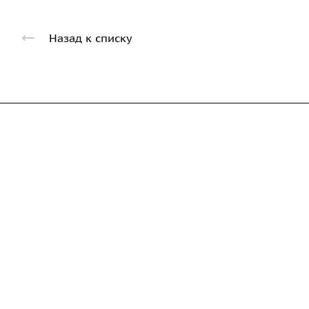
Назад к списку
Компания
Каталог
Дорожные металли
О предприятии
трубы
Благодарственные письма
Барьерные дорожн
Вакансии
ограждения
ГОСТы и техническая
Пешеходное ограж
документация
Опоры освещения
Реквизиты
металлические