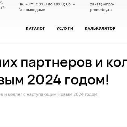
б,
Пн. – Пт.: с 9:00 до 18:00; Сб. –
zakaz@mpo-
 ул.
Вс.: выходные
prometey.ru
КАТАЛОГ
УСЛУГИ
КАЛЬКУЛЯТОР
х партнеров и кол
ым 2024 годом!
в и коллег с наступающим Новым 2024 годом!