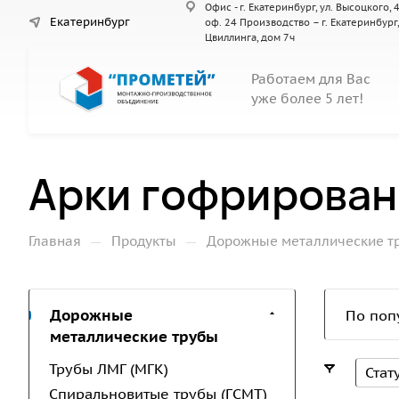
Офис - г. Екатеринбург, ул. Высоцкого, 4
Екатеринбург
оф. 24 Производство – г. Екатеринбург,
Цвиллинга, дом 7ч
Работаем для Вас
уже более 5 лет!
Арки гофрирован
—
—
Главная
Продукты
Дорожные металлические т
Дорожные
По поп
металлические трубы
Трубы ЛМГ (МГК)
Стат
Спиральновитые трубы (ГСМТ)