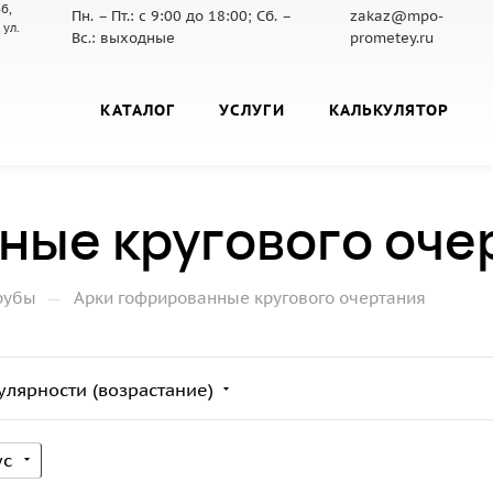
б,
Пн. – Пт.: с 9:00 до 18:00; Сб. –
zakaz@mpo-
 ул.
Вс.: выходные
prometey.ru
КАТАЛОГ
УСЛУГИ
КАЛЬКУЛЯТОР
ные кругового оче
—
рубы
Арки гофрированные кругового очертания
улярности (возрастание)
ус