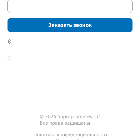
Скачать каталог
Заказать звонок
+7 (343) 361-11-02
zakaz@mpo-prometey.ru
info@mpo-prometey.ru
Доставка и оплата
Сертификаты
Реквизиты
Контакты
© 2026 "mpo-prometey.ru"
Все права защищены.
Политика конфиденциальности