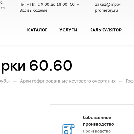
б,
Пн. – Пт.: с 9:00 до 18:00; Сб. –
zakaz@mpo-
 ул.
Вс.: выходные
prometey.ru
КАТАЛОГ
УСЛУГИ
КАЛЬКУЛЯТОР
рки 60.60
—
—
рубы
Арки гофрированные кругового очертания
Гоф
Собственное
производство
Производство