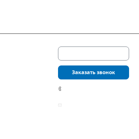
Скачать каталог
г. Екатеринбург,
соцкого, 4б, оф.
Заказать звонок
водство:
г.
инбург, ул.
+7 (343) 361-11-02
нга, дом 7ч
аботы:
zakaz@mpo-prometey.ru
т.: с 9:00 до 18:00
info@mpo-prometey.ru
Вс.: выходные