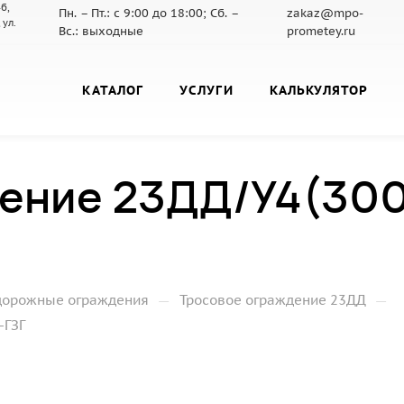
б,
Пн. – Пт.: с 9:00 до 18:00; Сб. –
zakaz@mpo-
 ул.
Вс.: выходные
prometey.ru
КАТАЛОГ
УСЛУГИ
КАЛЬКУЛЯТОР
ение 23ДД/У4(300)
—
—
дорожные ограждения
Тросовое ограждение 23ДД
-ГЗГ