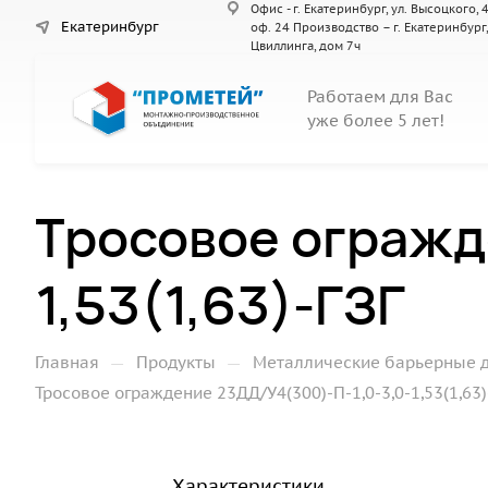
Офис - г. Екатеринбург, ул. Высоцкого, 4
Екатеринбург
оф. 24 Производство – г. Екатеринбург,
Цвиллинга, дом 7ч
Работаем для Вас
уже более 5 лет!
Тросовое огражд
1,53(1,63)-ГЗГ
—
—
Главная
Продукты
Металлические барьерные 
Тросовое ограждение 23ДД/У4(300)-П-1,0-3,0-1,53(1,63)
Характеристики