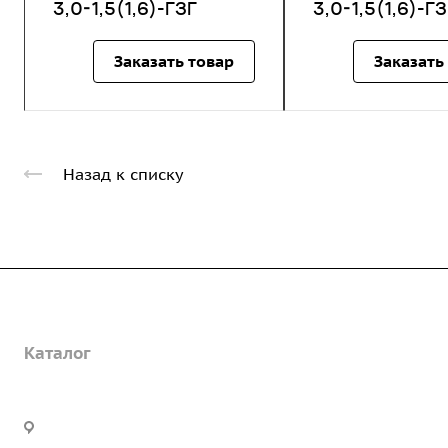
3,0-1,5(1,6)-ГЗГ
3,0-1,5(1,6)-ГЗ
Заказать товар
Заказать
Назад к списку
Компания
Каталог
О предприятии
Благодарственные письма
Услуги
Дорожные металлические трубы
Вакансии
Барьерные дорожные ограждения
Офис:
г. Екатеринбург, ул. Высоцкого,
Строительно-монтажные работы
ГОСТы и техническая документация