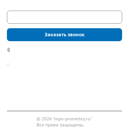
Скачать каталог
Заказать звонок
+7 (343) 361-11-02
zakaz@mpo-prometey.ru
info@mpo-prometey.ru
Доставка и оплата
Сертификаты
Реквизиты
Контакты
© 2026 "mpo-prometey.ru"
Все права защищены.