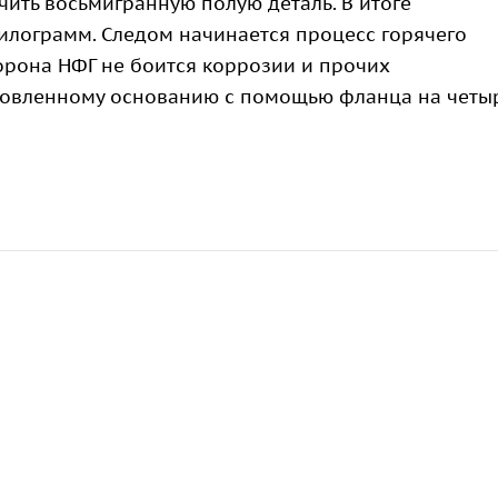
чить восьмигранную полую деталь. В итоге
килограмм. Следом начинается процесс горячего
торона НФГ не боится коррозии и прочих
отовленному основанию с помощью фланца на четы