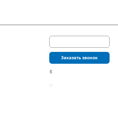
Скачать каталог
г. Екатеринбург,
соцкого, 4б, оф.
Заказать звонок
водство:
г.
инбург, ул.
+7 (343) 361-11-02
нга, дом 7ч
аботы:
zakaz@mpo-prometey.ru
т.: с 9:00 до 18:00
info@mpo-prometey.ru
Вс.: выходные