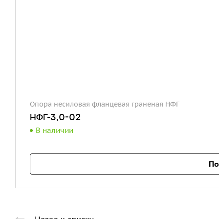
Опора несиловая фланцевая граненая НФГ
НФГ-3,0-02
В наличии
По