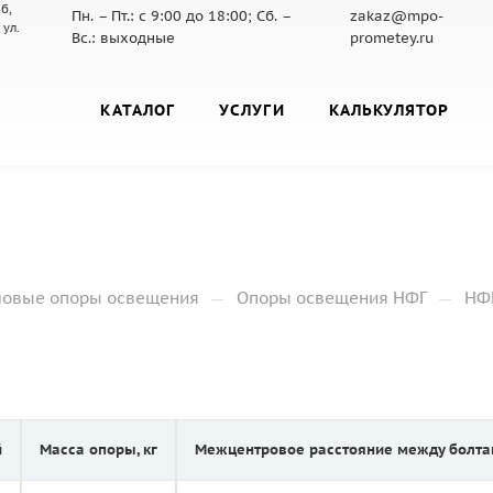
б,
Пн. – Пт.: с 9:00 до 18:00; Сб. –
zakaz@mpo-
 ул.
Вс.: выходные
prometey.ru
КАТАЛОГ
УСЛУГИ
КАЛЬКУЛЯТОР
—
—
ловые опоры освещения
Опоры освещения НФГ
НФГ
й
Масса опоры, кг
Межцентровое расстояние между болта