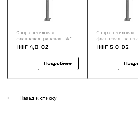
Опора несиловая
Опора несиловая
фланцевая граненая НФГ
фланцевая гранен
НФГ-4,0-02
НФГ-5,0-02
Подробнее
Подр
Назад к списку