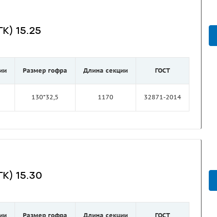
К) 15.25
ии
Размер гофра
Длина секции
ГОСТ
130*32,5
1170
32871-2014
К) 15.30
ии
Размер гофра
Длина секции
ГОСТ