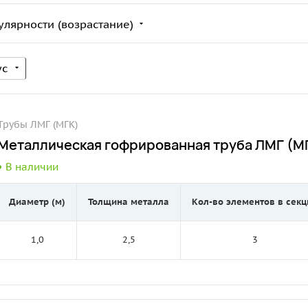
улярности (возрастание)
ус
Трубы ЛМГ (МГК)
Металлическая гофрированная труба ЛМГ (МГ
В наличии
Диаметр (м)
Толщина металла
Кол-во элементов в секц
1,0
2,5
3