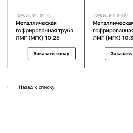
Трубы ЛМГ (МГК)
Трубы ЛМГ (МГК)
Металлическая
Металлическа
гофрированная труба
гофрированная
ЛМГ (МГК) 10.25
ЛМГ (МГК) 10.
Заказать товар
Заказать
Назад к списку
Компания