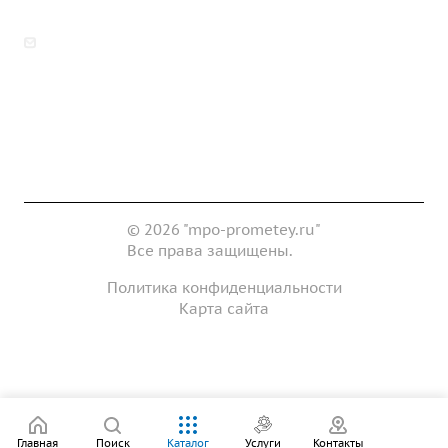
zakaz@mpo-prometey.ru
info@mpo-prometey.ru
Доставка и оплата
Сертификаты
Реквизиты
Контакты
© 2026 "mpo-prometey.ru"
Все права защищены.
Политика конфиденциальности
Карта сайта
Разработка и продвижение сайта
Главная
Поиск
Каталог
Услуги
Контакты