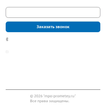
Скачать каталог
Заказать звонок
+7 (343) 361-11-02
zakaz@mpo-prometey.ru
info@mpo-prometey.ru
Доставка и оплата
Сертификаты
Реквизиты
Контакты
© 2026 "mpo-prometey.ru"
Все права защищены.