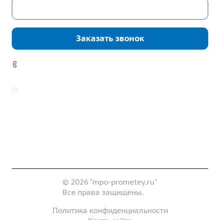
Скачать каталог
Заказать звонок
+7 (343) 361-11-02
zakaz@mpo-prometey.ru
info@mpo-prometey.ru
Доставка и оплата
Сертификаты
Реквизиты
Контакты
© 2026 "mpo-prometey.ru"
Все права защищены.
Политика конфиденциальности