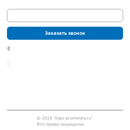
Скачать каталог
Заказать звонок
+7 (343) 361-11-02
zakaz@mpo-prometey.ru
info@mpo-prometey.ru
Доставка и оплата
Сертификаты
Реквизиты
Контакты
© 2026 "mpo-prometey.ru"
Все права защищены.