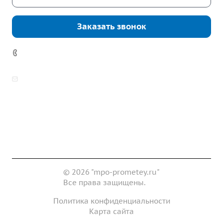
Заказать звонок
+7 (343) 361-11-02
zakaz@mpo-prometey.ru
info@mpo-prometey.ru
Доставка и оплата
Сертификаты
Реквизиты
Контакты
© 2026 "mpo-prometey.ru"
Все права защищены.
Политика конфиденциальности
Карта сайта