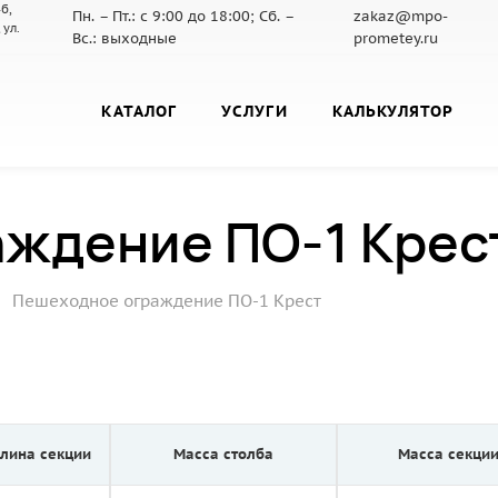
б,
Пн. – Пт.: с 9:00 до 18:00; Сб. –
zakaz@mpo-
 ул.
Вс.: выходные
prometey.ru
КАТАЛОГ
УСЛУГИ
КАЛЬКУЛЯТОР
ждение ПО-1 Крес
—
Пешеходное ограждение ПО-1 Крест
лина секции
Масса столба
Масса секци