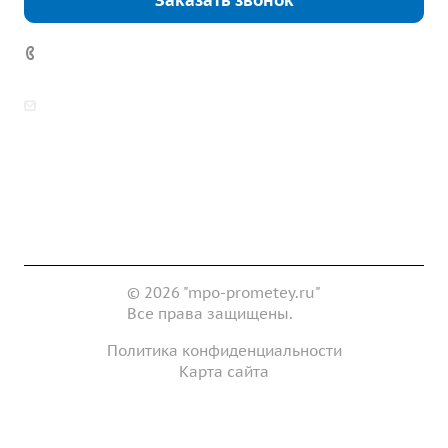
Заказать звонок
+7 (343) 361-11-02
zakaz@mpo-prometey.ru
info@mpo-prometey.ru
Доставка и оплата
Сертификаты
Реквизиты
Контакты
© 2026 "mpo-prometey.ru"
Все права защищены.
Политика конфиденциальности
Карта сайта
Разработка и продвижение сайта