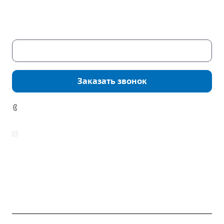
Пн. – Пт.: с 9:00 до 18:00
Сб. – Вс.: выходные
Скачать каталог
Заказать звонок
+7 (343) 361-11-02
zakaz@mpo-prometey.ru
info@mpo-prometey.ru
Доставка и оплата
Сертификаты
Реквизиты
Контакты