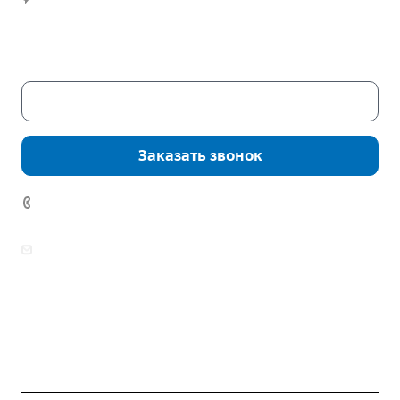
Часы работы:
Пн. – Пт.: с 9:00 до 18:00
Сб. – Вс.: выходные
Скачать каталог
Заказать звонок
+7 (343) 361-11-02
zakaz@mpo-prometey.ru
info@mpo-prometey.ru
Доставка и оплата
Сертификаты
Реквизиты
Контакты