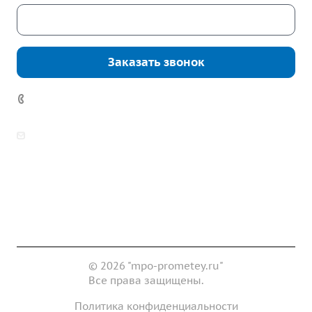
Скачать каталог
Заказать звонок
+7 (343) 361-11-02
zakaz@mpo-prometey.ru
info@mpo-prometey.ru
Доставка и оплата
Сертификаты
Реквизиты
Контакты
© 2026 "mpo-prometey.ru"
Все права защищены.
Политика конфиденциальности